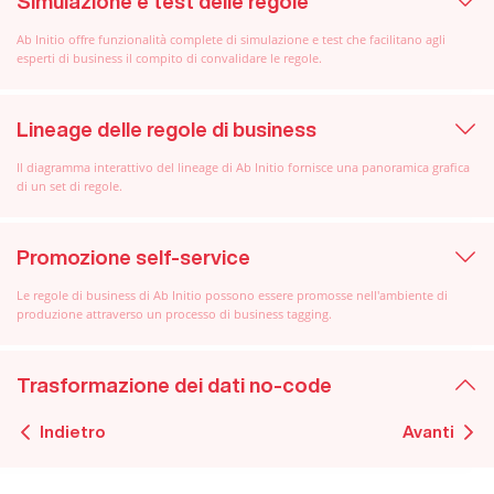
Simulazione e test delle regole
Ab Initio offre funzionalità complete di simulazione e test che facilitano agli
esperti di business il compito di convalidare le regole.
Lineage delle regole di business
Il diagramma interattivo del lineage di Ab Initio fornisce una panoramica grafica
di un set di regole.
Promozione self-service
Le regole di business di Ab Initio possono essere promosse nell'ambiente di
produzione attraverso un processo di business tagging.
Trasformazione dei dati no-code
Indietro
Avanti