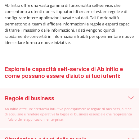
Ab Initio offre una vasta gamma di funzionalità self-service, che
consentono a utenti non sviluppatori di creare e testare regole e di
configurare intere applicazioni basate sui dati. Tali funzionalità
permettono ai team di affidare informazioni e regole a esperti capaci
di trarre il massimo dalle informazioni. I dati vengono quindi
rapidamente convertiti in informazioni fruibili per sperimentare nuove
idee e dare forma a nuove iniziative.
Esplora le capacità self-service di Ab Initio e
come possano essere d’aiuto ai tuoi utenti:
Regole di business
Ab Initio offre un'interfaccia intuitiva per esprimere le regole di business, al fine
di acquisire e rendere operativa la logica di business essenziale che rappresenta
il fulcro delle applicazioni enterprise.