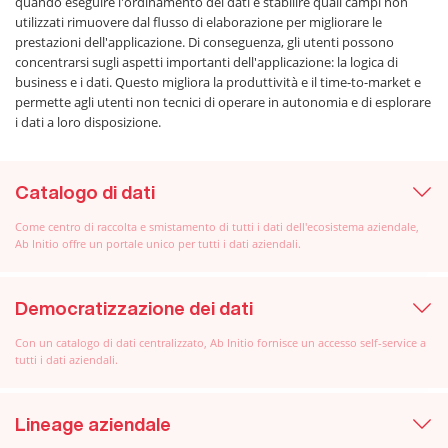
quando eseguire l'ordinamento dei dati e stabilire quali campi non
utilizzati rimuovere dal flusso di elaborazione per migliorare le
prestazioni dell'applicazione. Di conseguenza, gli utenti possono
concentrarsi sugli aspetti importanti dell'applicazione: la logica di
business e i dati. Questo migliora la produttività e il time-to-market e
permette agli utenti non tecnici di operare in autonomia e di esplorare
i dati a loro disposizione.
Catalogo di dati
Come centro di raccolta e smistamento di tutti i dati dell'ecosistema aziendale,
Ab Initio offre un portale unico per tutti i dati aziendali.
Democratizzazione dei dati
Con un catalogo di dati centralizzato, Ab Initio fornisce un accesso self-service a
tutti i dati aziendali.
Lineage aziendale