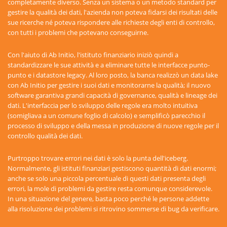
completamente diverso. Senza un sistema o un metodo standard per
gestire la qualità dei dati, l'azienda non poteva fidarsi dei risultati delle
sue ricerche né poteva rispondere alle richieste degli enti di controllo,
con tutti i problemi che potevano conseguirne.
Con l'aiuto di Ab Initio, l'istituto finanziario iniziò quindi a
standardizzare le sue attività e a eliminare tutte le interfacce punto-
punto e i datastore legacy. Al loro posto, la banca realizzò un data lake
con Ab Initio per gestire i suoi dati e monitorarne la qualità; il nuovo
software garantiva grandi capacità di governance, qualità e lineage dei
dati. L'interfaccia per lo sviluppo delle regole era molto intuitiva
(somigliava a un comune foglio di calcolo) e semplificò parecchio il
processo di sviluppo e della messa in produzione di nuove regole per il
controllo qualità dei dati.
Purtroppo trovare errori nei dati è solo la punta dell'iceberg.
Normalmente, gli istituti finanziari gestiscono quantità di dati enormi;
anche se solo una piccola percentuale di questi dati presenta degli
errori, la mole di problemi da gestire resta comunque considerevole.
In una situazione del genere, basta poco perché le persone addette
alla risoluzione dei problemi si ritrovino sommerse di bug da verificare.