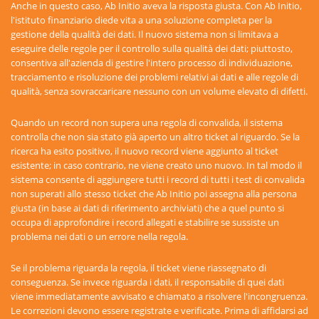
Anche in questo caso, Ab Initio aveva la risposta giusta. Con Ab Initio,
l'istituto finanziario diede vita a una soluzione completa per la
gestione della qualità dei dati. Il nuovo sistema non si limitava a
eseguire delle regole per il controllo sulla qualità dei dati; piuttosto,
consentiva all'azienda di gestire l'intero processo di individuazione,
tracciamento e risoluzione dei problemi relativi ai dati e alle regole di
qualità, senza sovraccaricare nessuno con un volume elevato di difetti.
Quando un record non supera una regola di convalida, il sistema
controlla che non sia stato già aperto un altro ticket al riguardo. Se la
ricerca ha esito positivo, il nuovo record viene aggiunto al ticket
esistente; in caso contrario, ne viene creato uno nuovo. In tal modo il
sistema consente di aggiungere tutti i record di tutti i test di convalida
non superati allo stesso ticket che Ab Initio poi assegna alla persona
giusta (in base ai dati di riferimento archiviati) che a quel punto si
occupa di approfondire i record allegati e stabilire se sussiste un
problema nei dati o un errore nella regola.
Se il problema riguarda la regola, il ticket viene riassegnato di
conseguenza. Se invece riguarda i dati, il responsabile di quei dati
viene immediatamente avvisato e chiamato a risolvere l'incongruenza.
Le correzioni devono essere registrate e verificate. Prima di affidarsi ad