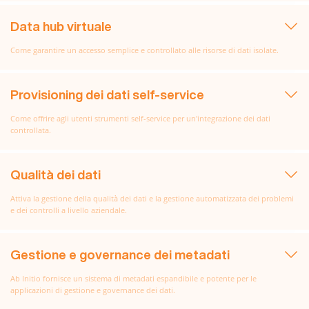
Data hub virtuale
Come garantire un accesso semplice e controllato alle risorse di dati isolate.
Provisioning dei dati self-service
Come offrire agli utenti strumenti self-service per un'integrazione dei dati
controllata.
Qualità dei dati
Attiva la gestione della qualità dei dati e la gestione automatizzata dei problemi
e dei controlli a livello aziendale.
Gestione e governance dei metadati
Ab Initio fornisce un sistema di metadati espandibile e potente per le
applicazioni di gestione e governance dei dati.