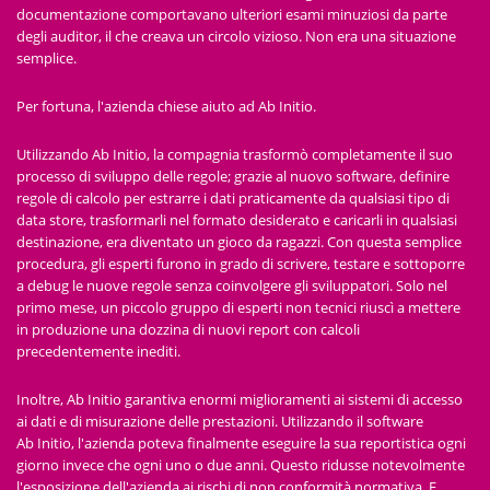
documentazione comportavano ulteriori esami minuziosi da parte
degli auditor, il che creava un circolo vizioso. Non era una situazione
semplice.
Per fortuna, l'azienda chiese aiuto ad Ab Initio.
Utilizzando Ab Initio, la compagnia trasformò completamente il suo
processo di sviluppo delle regole; grazie al nuovo software, definire
regole di calcolo per estrarre i dati praticamente da qualsiasi tipo di
data store, trasformarli nel formato desiderato e caricarli in qualsiasi
destinazione, era diventato un gioco da ragazzi. Con questa semplice
procedura, gli esperti furono in grado di scrivere, testare e sottoporre
a debug le nuove regole senza coinvolgere gli sviluppatori. Solo nel
primo mese, un piccolo gruppo di esperti non tecnici riuscì a mettere
in produzione una dozzina di nuovi report con calcoli
precedentemente inediti.
Inoltre, Ab Initio garantiva enormi miglioramenti ai sistemi di accesso
ai dati e di misurazione delle prestazioni. Utilizzando il software
Ab Initio, l'azienda poteva finalmente eseguire la sua reportistica ogni
giorno invece che ogni uno o due anni. Questo ridusse notevolmente
l'esposizione dell'azienda ai rischi di non conformità normativa. E