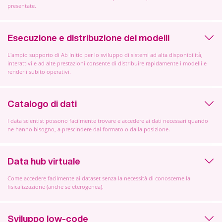
presentate.
Esecuzione e distribuzione dei modelli
L'ampio supporto di Ab Initio per lo sviluppo di sistemi ad alta disponibilità,
interattivi e ad alte prestazioni consente di distribuire rapidamente i modelli e
renderli subito operativi.
Catalogo di dati
I data scientist possono facilmente trovare e accedere ai dati necessari quando
ne hanno bisogno, a prescindere dal formato o dalla posizione.
Data hub virtuale
Come accedere facilmente ai dataset senza la necessità di conoscerne la
fisicalizzazione (anche se eterogenea).
Sviluppo low-code