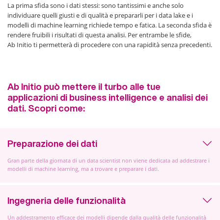
La prima sfida sono i dati stessi: sono tantissimi e anche solo
individuare quelli giusti e di qualità e prepararli per i data lake e i
modelli di machine learning richiede tempo e fatica. La seconda sfida è
rendere fruibili i risultati di questa analisi. Per entrambe le sfide,
Ab Initio ti permetterà di procedere con una rapidità senza precedenti.
Ab Initio può mettere il turbo alle tue
applicazioni di business intelligence e analisi dei
dati. Scopri come:
Preparazione dei dati
Gran parte della giornata di un data scientist non viene dedicata ad addestrare i
modelli di machine learning, ma a trovare e preparare i dati.
Ingegneria delle funzionalità
Un addestramento efficace dei modelli dipende dalla qualità delle funzionalità