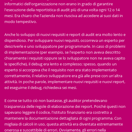
informatici dell'organizzazione non erano in grado di garantire
l'esecuzione della reportistica di audit più di una volta ogni 12 o 14
mesi. Era chiaro che l'azienda non riusciva ad accedere ai suoi dati in
modo tempestivo.
Anche lo sviluppo di nuovi requisiti e report di audit era molto lento e
dispendioso. Per sviluppare nuovi requisiti, occorreva un esperto per
descriverle e uno sviluppatore per programmarle. In caso di problemi
di implementazione (per esempio, se l'esperto non aveva descritto
chiaramente i requisiti oppure se lo sviluppatore non ne aveva capito
le specifiche), il debug era lento e complesso; spesso, quando un
esperto si accorgeva che il requisito non era stato implementato
correttamente, il relativo sviluppatore era già alle prese con un'altra
attività. In poche parole, implementare nuovi requisiti e nuovi report,
ed eseguirne il debug, richiedeva sei mesi.
E come se tutto ciò non bastasse, gli auditor pretendevano
trasparenza delle regole di elaborazione dei report. Poiché questi non
sapevano leggere il codice, l'istituto finanziario era costretto a
mantenere la documentazione dettagliata di ogni programma. Con
migliaia di calcoli in uso, questa attività era diventata estremamente
onerosa e suscettibile di errori. Ovviamente, gli errori nella