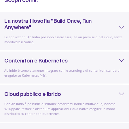
Scopri come:
La nostra filosofia "Build Once, Run
Anywhere"
Le applicazioni Ab Initio possono essere eseguite on premise o nel cloud, senza
modificare il codice.
Contenitori e Kubernetes
Ab Initio è completamente integrato con le tecnologie di contenitori standard
eseguite su Kubernetes (k8s).
Cloud pubblico e ibrido
Con Ab Initio è possibile distribuire ecosistemi ibridi e multi-cloud, nonché
sviluppare, testare e distribuire applicazioni cloud native eseguite in modo
distribuito su contenitori Kubernetes.