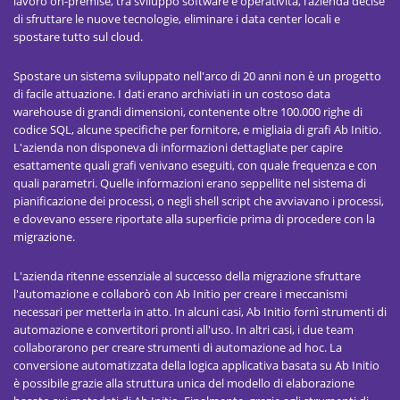
lavoro on-premise, tra sviluppo software e operatività, l’azienda decise
di sfruttare le nuove tecnologie, eliminare i data center locali e
spostare tutto sul cloud.
Spostare un sistema sviluppato nell'arco di 20 anni non è un progetto
di facile attuazione. I dati erano archiviati in un costoso data
warehouse di grandi dimensioni, contenente oltre 100.000 righe di
codice SQL, alcune specifiche per fornitore, e migliaia di grafi Ab Initio.
L'azienda non disponeva di informazioni dettagliate per capire
esattamente quali grafi venivano eseguiti, con quale frequenza e con
quali parametri. Quelle informazioni erano seppellite nel sistema di
pianificazione dei processi, o negli shell script che avviavano i processi,
e dovevano essere riportate alla superficie prima di procedere con la
migrazione.
L'azienda ritenne essenziale al successo della migrazione sfruttare
l'automazione e collaborò con Ab Initio per creare i meccanismi
necessari per metterla in atto. In alcuni casi, Ab Initio fornì strumenti di
automazione e convertitori pronti all'uso. In altri casi, i due team
collaborarono per creare strumenti di automazione ad hoc. La
conversione automatizzata della logica applicativa basata su Ab Initio
è possibile grazie alla struttura unica del modello di elaborazione