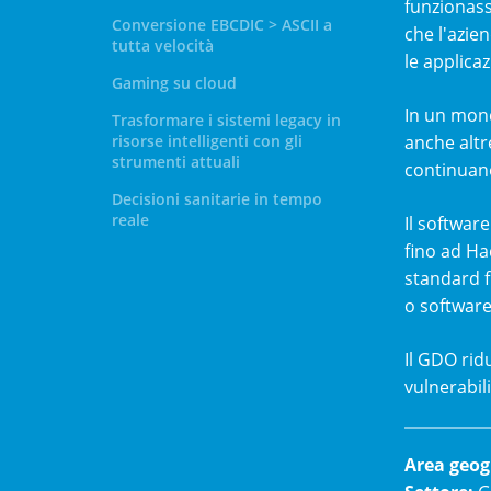
funzionass
Conversione EBCDIC > ASCII a
che l'azien
tutta velocità
le applica
Gaming su cloud
In un mond
Trasformare i sistemi legacy in
risorse intelligenti con gli
anche altr
strumenti attuali
continuano
Decisioni sanitarie in tempo
reale
Il softwar
fino ad Ha
standard f
o software
Il GDO rid
vulnerabili
Area geog