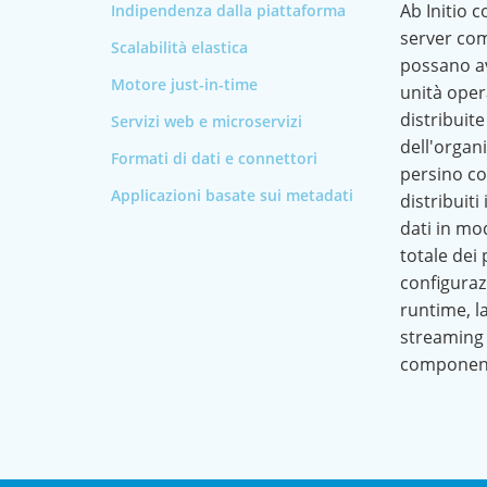
Ab Initio c
Indipendenza dalla piattaforma
server com
Scalabilità elastica
possano av
Motore just-in-time
unità opera
distribuite
Servizi web e microservizi
dell'organ
Formati di dati e connettori
persino co
Applicazioni basate sui metadati
distribuiti
dati in mo
totale dei 
configurazi
runtime, la
streaming s
componenti