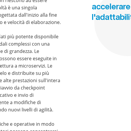
on riescono ad essere
accelerare
oltà è una singola
ettata dall'inizio alla fine
l'adattabili
o e velocità di elaborazione.
dati più potente disponibile
ndali complessi con una
ne di grandezza. Le
possono essere eseguite in
ettura a microservizi. Le
lo e distribuite su più
 alte prestazioni sull'intera
 riavvio da checkpoint
ativo e invio di
ente a modifiche di
o nuovi livelli di agilità.
niche e operative in modo