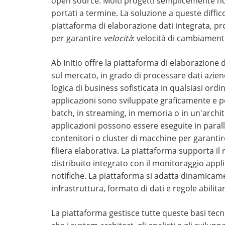
open source. Molti progetti semplicemente n
portati a termine. La soluzione a queste diffic
piattaforma di elaborazione dati integrata, prog
per garantire
velocità
: velocità di cambiament
Ab Initio offre la piattaforma di elaborazione 
sul mercato, in grado di processare dati azie
logica di business sofisticata in qualsiasi ordi
applicazioni sono sviluppate graficamente e 
batch, in streaming, in memoria o in un'archit
applicazioni possono essere eseguite in paralle
contenitori o cluster di macchine per garantire
filiera elaborativa. La piattaforma supporta il
distribuito integrato con il monitoraggio applic
notifiche. La piattaforma si adatta dinamicam
infrastruttura, formato di dati e regole abilitand
La piattaforma gestisce tutte queste basi tec