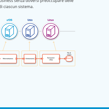
business senza doversi preoccupare delle
 di ciascun sistema.