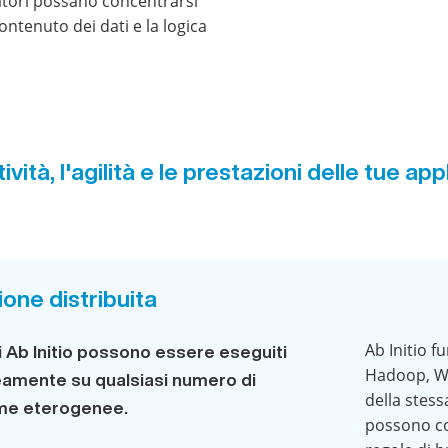
ppatori possano concentrarsi
ontenuto dei dati e la logica
vità, l'agilità e le prestazioni delle tue app
one distribuita
Ab Initio f
i Ab Initio possono essere eseguiti
Hadoop, Wi
amente su qualsiasi numero di
della stess
rme eterogenee.
possono con