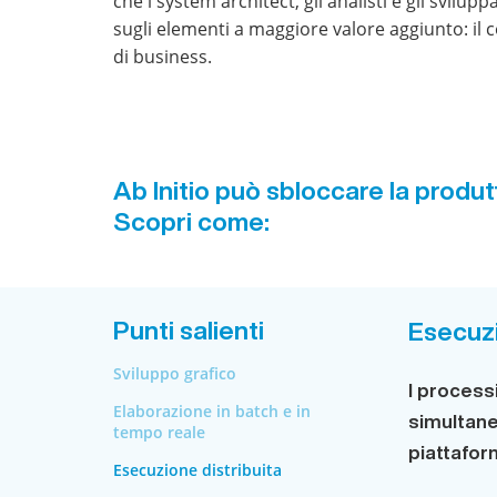
che i system architect, gli analisti e gli svilu
sugli elementi a maggiore valore aggiunto: il c
di business.
Ab Initio può sbloccare la produtti
Scopri come:
Punti salienti
Esecuzi
Sviluppo grafico
I process
Elaborazione in batch e in
simultane
tempo reale
piattafo
Esecuzione distribuita