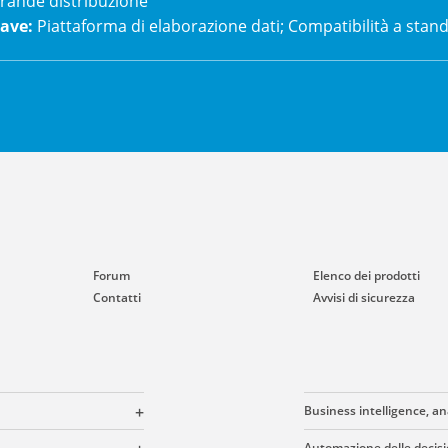
rande distribuzione
iave
:
Piattaforma di elaborazione dati; Compatibilità a stan
Forum
Elenco dei prodotti
Contatti
Avvisi di sicurezza
Business intelligence, ana
Automazione delle decisi