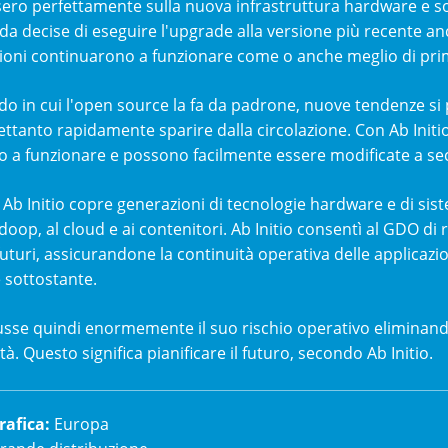
ero perfettamente sulla nuova infrastruttura hardware e soft
da decise di eseguire l'upgrade alla versione più recente anch
zioni continuarono a funzionare come o anche meglio di pri
o in cui l'open source la fa da padrone, nuove tendenze s
ettanto rapidamente sparire dalla circolazione. Con Ab Initio
 a funzionare e possono facilmente essere modificate a seco
e Ab Initio copre generazioni di tecnologie hardware e di si
doop, al cloud e ai contenitori. Ab Initio consentì al GDO di
uturi, assicurandone la continuità operativa delle applicazi
 sottostante.
usse quindi enormemente il suo rischio operativo eliminando 
tà. Questo significa pianificare il futuro, secondo Ab Initio.
rafica
:
Europa