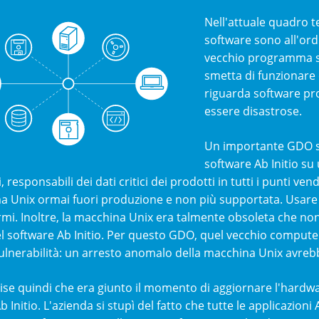
Nell'attuale quadro t
software sono all'or
vecchio programma s
smetta di funzionare 
riguarda software pro
essere disastrose.
Un importante GDO st
software Ab Initio su 
 responsabili dei dati critici dei prodotti in tutti i punti ve
ma Unix ormai fuori produzione e non più supportata. Usar
rmi. Inoltre, la macchina Unix era talmente obsoleta che non
l software Ab Initio. Per questo GDO, quel vecchio compute
ulnerabilità: un arresto anomalo della macchina Unix avrebbe
ise quindi che era giunto il momento di aggiornare l'hardwa
 Initio. L'azienda si stupì del fatto che tutte le applicazioni