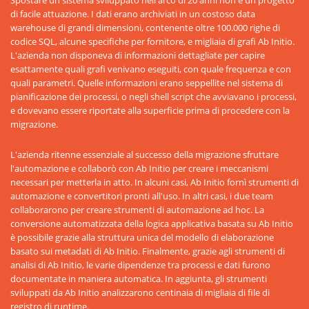
Spostare un sistema sviluppato nell'arco di 20 anni non è un progetto
di facile attuazione. I dati erano archiviati in un costoso data
warehouse di grandi dimensioni, contenente oltre 100.000 righe di
codice SQL, alcune specifiche per fornitore, e migliaia di grafi Ab Initio.
L'azienda non disponeva di informazioni dettagliate per capire
esattamente quali grafi venivano eseguiti, con quale frequenza e con
quali parametri. Quelle informazioni erano seppellite nel sistema di
pianificazione dei processi, o negli shell script che avviavano i processi,
e dovevano essere riportate alla superficie prima di procedere con la
migrazione.
L'azienda ritenne essenziale al successo della migrazione sfruttare
l'automazione e collaborò con Ab Initio per creare i meccanismi
necessari per metterla in atto. In alcuni casi, Ab Initio fornì strumenti di
automazione e convertitori pronti all'uso. In altri casi, i due team
collaborarono per creare strumenti di automazione ad hoc. La
conversione automatizzata della logica applicativa basata su Ab Initio
è possibile grazie alla struttura unica del modello di elaborazione
basato sui metadati di Ab Initio. Finalmente, grazie agli strumenti di
analisi di Ab Initio, le varie dipendenze tra processi e dati furono
documentate in maniera automatica. In aggiunta, gli strumenti
sviluppati da Ab Initio analizzarono centinaia di migliaia di file di
registro di runtime.