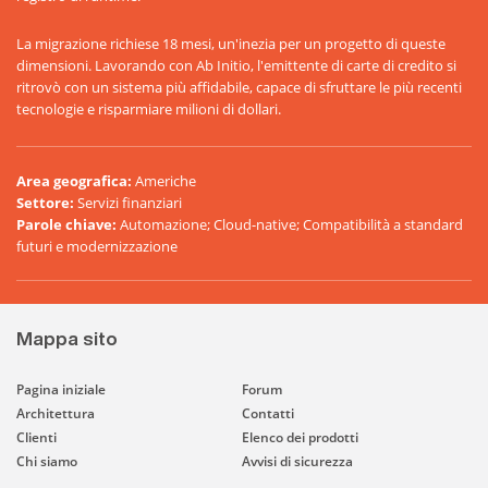
La migrazione richiese 18 mesi, un'inezia per un progetto di queste
dimensioni. Lavorando con Ab Initio, l'emittente di carte di credito si
ritrovò con un sistema più affidabile, capace di sfruttare le più recenti
tecnologie e risparmiare milioni di dollari.
Area geografica
:
Americhe
Settore
:
Servizi finanziari
Parole chiave
:
Automazione; Cloud-native; Compatibilità a standard
futuri e modernizzazione
Mappa sito
Pagina iniziale
Forum
Architettura
Contatti
Clienti
Elenco dei prodotti
Chi siamo
Avvisi di sicurezza