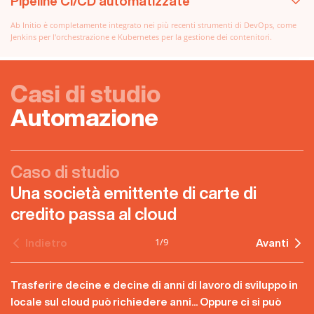
Pipeline CI/CD automatizzate
Ab Initio è completamente integrato nei più recenti strumenti di DevOps, come
Jenkins per l'orchestrazione e Kubernetes per la gestione dei contenitori.
Casi di studio
Automazione
Caso di studio
Una società emittente di carte di
credito passa al cloud
1
/
9
Indietro
Avanti
Trasferire decine e decine di anni di lavoro di sviluppo in
locale sul cloud può richiedere anni... Oppure ci si può