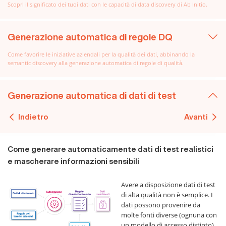
Scopri il significato dei tuoi dati con le capacità di data discovery di Ab Initio.
Generazione automatica di regole DQ
Come favorire le iniziative aziendali per la qualità dei dati, abbinando la
semantic discovery alla generazione automatica di regole di qualità.
Generazione automatica di dati di test
Indietro
Avanti
Come generare automaticamente dati di test realistici
e mascherare informazioni sensibili
Avere a disposizione dati di test
di alta qualità non è semplice. I
dati possono provenire da
molte fonti diverse (ognuna con
un modello di accesso distinto),