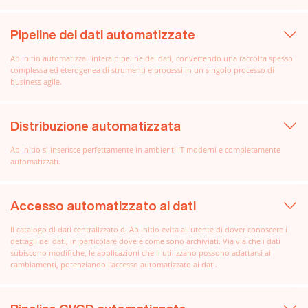
Pipeline dei dati automatizzate
Ab Initio automatizza l'intera pipeline dei dati, convertendo una raccolta spesso
complessa ed eterogenea di strumenti e processi in un singolo processo di
business agile.
Distribuzione automatizzata
Ab Initio si inserisce perfettamente in ambienti IT moderni e completamente
automatizzati.
Accesso automatizzato ai dati
Il catalogo di dati centralizzato di Ab Initio evita all'utente di dover conoscere i
dettagli dei dati, in particolare dove e come sono archiviati. Via via che i dati
subiscono modifiche, le applicazioni che li utilizzano possono adattarsi ai
cambiamenti, potenziando l'accesso automatizzato ai dati.