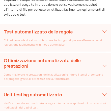
applicazioni eseguite in produzione e poi salvati come snapshot
all'interno di file per poi essere riutilizzati facilmente negli ambienti di
sviluppo o test.
Test automatizzato delle regole
Chi redige regole di calcolo di business ha bisogno di potere effettuare test di
regressione rapidamente e in modo automatico.
Ottimizzazione automatizzata delle
prestazioni
Come migliorare le prestazioni delle applicazioni e ridurre i tempi di consegna
del progetto grazie all'ottimizzazione automatizzata.
Unit testing automatizzato
Verifica in modo automatizzato la logica interna delle applicazioni con snapshot
riutilizzabili dei dati di test.