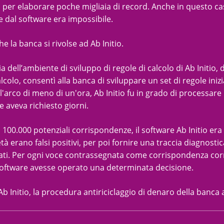
o per elaborare poche migliaia di record. Anche in questo cas
e dal software era impossibile.
he la banca si rivolse ad Ab Initio.
ia dell’ambiente di sviluppo di regole di calcolo di Ab Initio,
alcolo, consentì alla banca di sviluppare un set di regole inizi
ll'arco di meno di un'ora, Ab Initio fu in grado di processar
 aveva richiesto giorni.
a 100.000 potenziali corrispondenze, il software Ab Initio era
età erano falsi positivi, per poi fornire una traccia diagnost
tati. Per ogni voce contrassegnata come corrispondenza corret
software avesse operato una determinata decisione.
Ab Initio, la procedura antiriciclaggio di denaro della banca