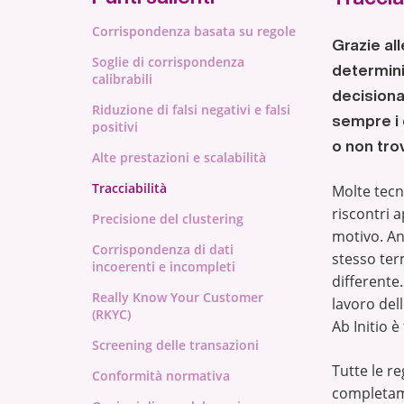
Corrispondenza basata su regole
Grazie a
Soglie di corrispondenza
determinis
calibrabili
decisiona
Riduzione di falsi negativi e falsi
sempre i 
positivi
o non trov
Alte prestazioni e scalabilità
Tracciabilità
Molte tecn
riscontri 
Precisione del clustering
motivo. An
Corrispondenza di dati
stesso ter
incoerenti e incompleti
differente.
Really Know Your Customer
lavoro del
(RKYC)
Ab Initio è
Screening delle transazioni
Tutte le r
Conformità normativa
completame