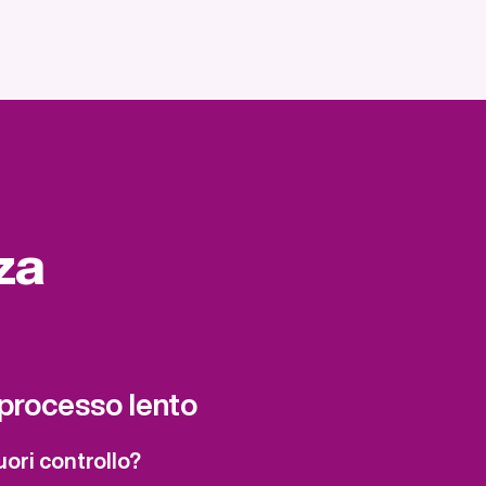
za
 processo lento
uori controllo?