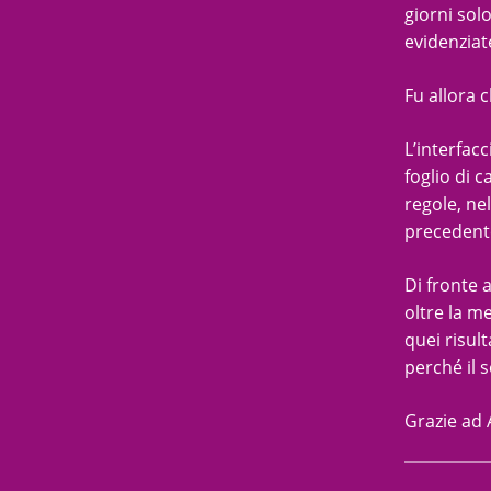
giorni sol
evidenziat
Fu allora c
L’interfacc
foglio di c
regole, ne
precedente
Di fronte 
oltre la m
quei risul
perché il 
Grazie ad 