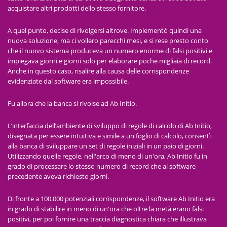
acquistare altri prodotti dello stesso fornitore.
A quel punto, decise di rivolgersi altrove. Implementò quindi una
nuova soluzione, ma ci vollero parecchi mesi, e si rese presto conto
che il nuovo sistema produceva un numero enorme di falsi positivi e
impiegava giorni e giorni solo per elaborare poche migliaia di record.
Anche in questo caso, risalire alla causa delle corrispondenze
evidenziate dal software era impossibile.
Fu allora che la banca si rivolse ad Ab Initio.
L’interfaccia dell’ambiente di sviluppo di regole di calcolo di Ab Initio,
disegnata per essere intuitiva e simile a un foglio di calcolo, consentì
alla banca di sviluppare un set di regole iniziali in un paio di giorni.
Utilizzando quelle regole, nell'arco di meno di un'ora, Ab Initio fu in
grado di processare lo stesso numero di record che al software
precedente aveva richiesto giorni.
Di fronte a 100.000 potenziali corrispondenze, il software Ab Initio era
in grado di stabilire in meno di un'ora che oltre la metà erano falsi
positivi, per poi fornire una traccia diagnostica chiara che illustrava