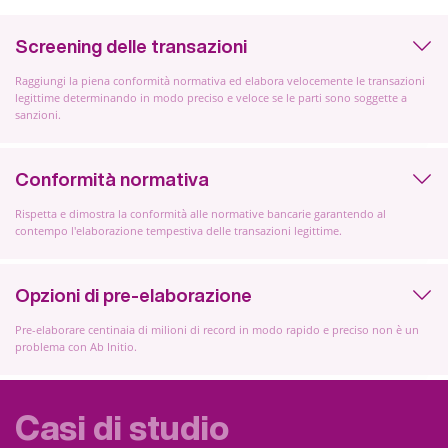
Screening delle transazioni
Raggiungi la piena conformità normativa ed elabora velocemente le transazioni
legittime determinando in modo preciso e veloce se le parti sono soggette a
sanzioni.
Conformità normativa
Rispetta e dimostra la conformità alle normative bancarie garantendo al
contempo l'elaborazione tempestiva delle transazioni legittime.
Opzioni di pre-elaborazione
Pre-elaborare centinaia di milioni di record in modo rapido e preciso non è un
problema con Ab Initio.
Casi di studio