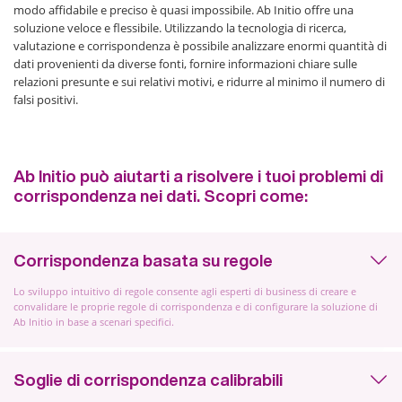
modo affidabile e preciso è quasi impossibile. Ab Initio offre una
soluzione veloce e flessibile. Utilizzando la tecnologia di ricerca,
valutazione e corrispondenza è possibile analizzare enormi quantità di
dati provenienti da diverse fonti, fornire informazioni chiare sulle
relazioni presunte e sui relativi motivi, e ridurre al minimo il numero di
falsi positivi.
Ab Initio può aiutarti a risolvere i tuoi problemi di
corrispondenza nei dati. Scopri come:
Corrispondenza basata su regole
Lo sviluppo intuitivo di regole consente agli esperti di business di creare e
convalidare le proprie regole di corrispondenza e di configurare la soluzione di
Ab Initio in base a scenari specifici.
Soglie di corrispondenza calibrabili