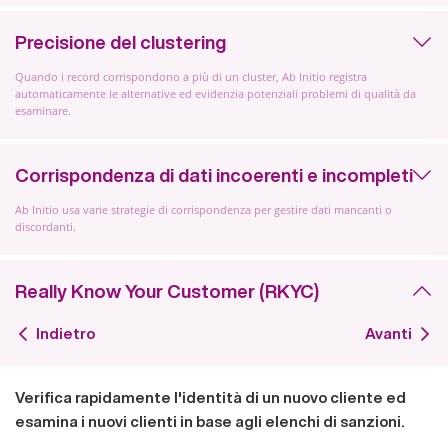
Precisione del clustering
Quando i record corrispondono a più di un cluster, Ab Initio registra
automaticamente le alternative ed evidenzia potenziali problemi di qualità da
esaminare.
Corrispondenza di dati incoerenti e incompleti
Ab Initio usa varie strategie di corrispondenza per gestire dati mancanti o
discordanti.
Really Know Your Customer (RKYC)
Indietro
Avanti
Verifica rapidamente l'identità di un nuovo cliente ed
esamina i nuovi clienti in base agli elenchi di sanzioni.