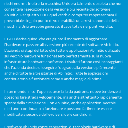
rischi enormi. Inoltre, la macchina Unix era talmente obsoleta che non
consentiva l'esecuzione della versione più recente del software
Ab Initio. Per questo GDO, quel vecchio computer rappresentava il
proverbiale singolo punto di vulnerabilità: un arresto anomalo della
macchina Unix avrebbe generato il caos totale nei punti vendita.
Il GDO decise quindi che era giunto il momento di aggiornare
l'hardware e passare alla versione più recente del software Ab Initio.
L'azienda si stupì del fatto che tutte le applicazioni Ab Initio utilizzate
sul vecchio hardware funzionassero perfettamente sulla nuova
infrastruttura hardware e software. I risultati furono così incoraggianti
che l'azienda decise di eseguire l'upgrade alla versione più recente
anche di tutte le altre istanze di Ab Initio. Tutte le applicazioni
continuarono a funzionare come o anche meglio di prima.
In un mondo in cui l'open source la fa da padrone, nuove tendenze si
possono fare strada velocemente, ma anche altrettanto rapidamente
sparire dalla circolazione. Con Ab Initio, anche applicazioni vecchie
dieci anni continuano a funzionare e possono facilmente essere
modificate a seconda dell'evolversi delle condizioni.
Il software Ab Initio copre generazioni di tecnologie hardware e di