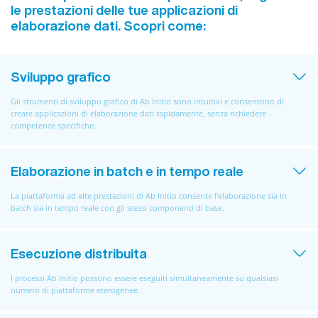
le prestazioni delle tue applicazioni di
elaborazione dati. Scopri come:
Sviluppo grafico
Gli strumenti di sviluppo grafico di Ab Initio sono intuitivi e consentono di
creare applicazioni di elaborazione dati rapidamente, senza richiedere
competenze specifiche.
Elaborazione in batch e in tempo reale
La piattaforma ad alte prestazioni di Ab Initio consente l'elaborazione sia in
batch sia in tempo reale con gli stessi componenti di base.
Esecuzione distribuita
I processi Ab Initio possono essere eseguiti simultaneamente su qualsiasi
numero di piattaforme eterogenee.