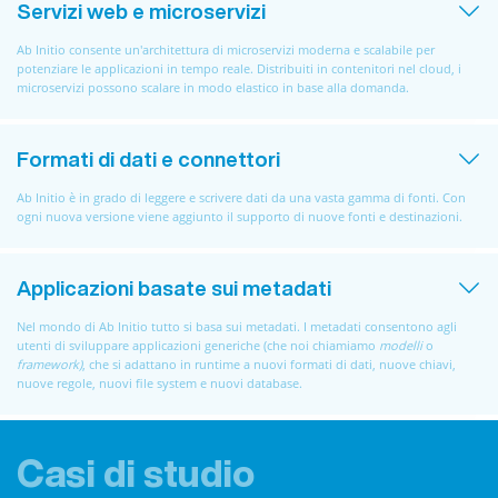
Servizi web e microservizi
Ab Initio consente un'architettura di microservizi moderna e scalabile per
potenziare le applicazioni in tempo reale. Distribuiti in contenitori nel cloud, i
microservizi possono scalare in modo elastico in base alla domanda.
Formati di dati e connettori
Ab Initio è in grado di leggere e scrivere dati da una vasta gamma di fonti. Con
ogni nuova versione viene aggiunto il supporto di nuove fonti e destinazioni.
Applicazioni basate sui metadati
Nel mondo di Ab Initio tutto si basa sui metadati. I metadati consentono agli
utenti di sviluppare applicazioni generiche (che noi chiamiamo
modelli
o
framework)
, che si adattano in runtime a nuovi formati di dati, nuove chiavi,
nuove regole, nuovi file system e nuovi database.
Casi di studio