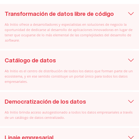
Transformación de datos libre de código
Ab Initio ofrece a desarrolladores y especialistas en soluciones de negocio la
oportunidad de dedicarse al desarrollo de aplicaciones innovadoras en lugar de
tener que ocuparse de lo más elemental de las complejidades del desarrollo de
software
.
Catálogo de datos
Ab Initio es el centro de distribución de todos los datos que forman parte de un
ecosistema, y en ese sentido constituye un portal único para todos los datos
empresariales.
Democratización de los datos
Ab Initio brinda acceso autogestionado a todos los datos empresariales a través
de un catálogo de datos centralizado.
Linaje empresarial