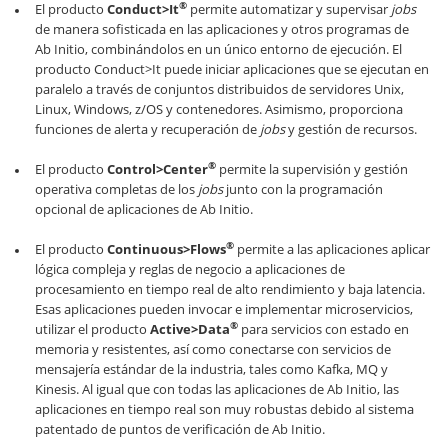
®
El producto
Conduct>It
permite automatizar y supervisar
jobs
de manera sofisticada en las aplicaciones y otros programas de
Ab Initio, combinándolos en un único entorno de ejecución. El
producto Conduct>It puede iniciar aplicaciones que se ejecutan en
paralelo a través de conjuntos distribuidos de servidores Unix,
Linux, Windows, z/OS y contenedores. Asimismo, proporciona
funciones de alerta y recuperación de
jobs
y gestión de recursos.
®
El producto
Control>Center
permite la supervisión y gestión
operativa completas de los
jobs
junto con la programación
opcional de aplicaciones de Ab Initio.
®
El producto
Continuous>Flows
permite a las aplicaciones aplicar
lógica compleja y reglas de negocio a aplicaciones de
procesamiento en tiempo real de alto rendimiento y baja latencia.
Esas aplicaciones pueden invocar e implementar microservicios,
®
utilizar el producto
Active>Data
para servicios con estado en
memoria y resistentes, así como conectarse con servicios de
mensajería estándar de la industria, tales como Kafka, MQ y
Kinesis. Al igual que con todas las aplicaciones de Ab Initio, las
aplicaciones en tiempo real son muy robustas debido al sistema
patentado de puntos de verificación de Ab Initio.