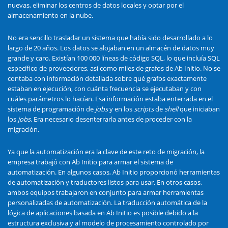
nuevas, eliminar los centros de datos locales y optar por el
almacenamiento en la nube.
No era sencillo trasladar un sistema que había sido desarrollado a lo
largo de 20 años. Los datos se alojaban en un almacén de datos muy
grande y caro. Existían 100 000 líneas de código SQL, lo que incluía SQL
específico de proveedores, así como miles de grafos de Ab Initio. No se
contaba con información detallada sobre qué grafos exactamente
estaban en ejecución, con cuánta frecuencia se ejecutaban y con
cuáles parámetros lo hacían. Esa información estaba enterrada en el
sistema de programación de
jobs
y en los
scripts
de
shell
que iniciaban
los
jobs
. Era necesario desenterrarla antes de proceder con la
migración.
Ya que la automatización era la clave de este reto de migración, la
empresa trabajó con Ab Initio para armar el sistema de
automatización. En algunos casos, Ab Initio proporcionó herramientas
de automatización y traductores listos para usar. En otros casos,
ambos equipos trabajaron en conjunto para armar herramientas
personalizadas de automatización. La traducción automática de la
lógica de aplicaciones basada en Ab Initio es posible debido a la
estructura exclusiva y al modelo de procesamiento controlado por