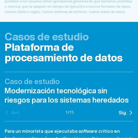
permiten a los usuarios armar aplicaciones genéricas (lo que llamamos
plantillas
o
marcos)
, que se adaptan en tiempo de ejecución a nuevos formatos de datos,
nuevas claves o reglas, nuevos sistemas de archivos, nuevas bases de datos.
Casos de estudio
Plataforma de
procesamiento de datos
Caso de estudio
Modernización tecnológica sin
riesgos para los sistemas heredados
1
/
15
Ant.
Sig.
Para un minorista que ejecutaba
software
crítico en