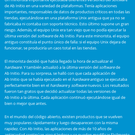
de Ab Initio en una variedad de plataformas. Tenía aplicaciones
importantes, responsables de datos de productos críticos en todas las
tiendas, ejecutándose en una plataforma Unix antigua que ya no se
fabricaba ni contaba con soporte técnico. Esto último supone un gran
riesgo. Además, el equipo Unix era tan viejo que no podía ejecutar la
última versión del
software
de Ab Initio. Para este minorista, el equipo
antiguo constituía el punto único de falla: si el equipo Unix dejara de
funcionar, se produciría un caos total en las tiendas.
El minorista decidió que había llegado la hora de actualizar el
hardware
. Y también actualizó a la última versión del
software
de
Ab Initio. Para su sorpresa, se halló con que cada aplicación de
Ab Initio que se había ejecutado en el
hardware
antiguo se ejecutaba
perfectamente bien en el
hardware
y
software
nuevos. Los resultados
fueron tan gratos que decidió actualizar todas las versiones de
Ab Initio a la última. Cada aplicación continuó ejecutándose igual de
bien o mejor que antes.
En el mundo del código abierto, existen productos que se vuelven
muy populares rápidamente y luego desaparecen con la misma
rapidez. Con Ab Initio, las aplicaciones de más de 10 años de
antigüedad continúan ejecutándose y se pueden modificar fácilmente