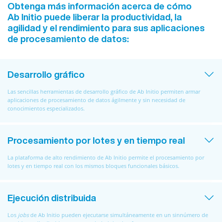
Obtenga más información acerca de cómo
Ab Initio puede liberar la productividad, la
agilidad y el rendimiento para sus aplicaciones
de procesamiento de datos:
Desarrollo gráfico
Las sencillas herramientas de desarrollo gráfico de Ab Initio permiten armar
aplicaciones de procesamiento de datos ágilmente y sin necesidad de
conocimientos especializados.
Procesamiento por lotes y en tiempo real
La plataforma de alto rendimiento de Ab Initio permite el procesamiento por
lotes y en tiempo real con los mismos bloques funcionales básicos.
Ejecución distribuida
Los
jobs
de Ab Initio pueden ejecutarse simultáneamente en un sinnúmero de