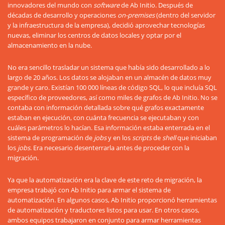
innovadores del mundo con
software
de Ab Initio. Después de
décadas de desarrollo y operaciones
on-premises
(dentro del servidor
y la infraestructura de la empresa), decidió aprovechar tecnologías
nuevas, eliminar los centros de datos locales y optar por el
almacenamiento en la nube.
No era sencillo trasladar un sistema que había sido desarrollado a lo
largo de 20 años. Los datos se alojaban en un almacén de datos muy
grande y caro. Existían 100 000 líneas de código SQL, lo que incluía SQL
específico de proveedores, así como miles de grafos de Ab Initio. No se
contaba con información detallada sobre qué grafos exactamente
estaban en ejecución, con cuánta frecuencia se ejecutaban y con
cuáles parámetros lo hacían. Esa información estaba enterrada en el
sistema de programación de
jobs
y en los
scripts
de
shell
que iniciaban
los
jobs
. Era necesario desenterrarla antes de proceder con la
migración.
Ya que la automatización era la clave de este reto de migración, la
empresa trabajó con Ab Initio para armar el sistema de
automatización. En algunos casos, Ab Initio proporcionó herramientas
de automatización y traductores listos para usar. En otros casos,
ambos equipos trabajaron en conjunto para armar herramientas