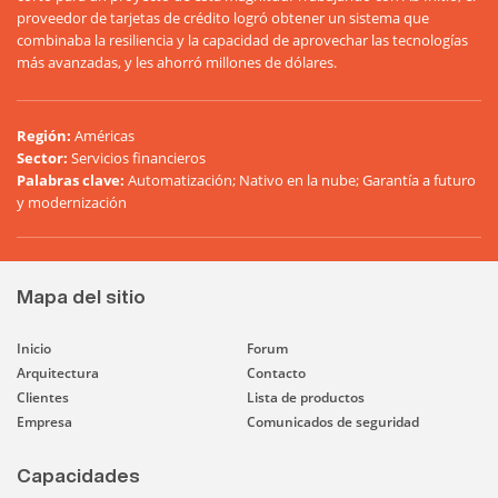
proveedor de tarjetas de crédito logró obtener un sistema que
combinaba la resiliencia y la capacidad de aprovechar las tecnologías
más avanzadas, y les ahorró millones de dólares.
Región
:
Américas
Sector
:
Servicios financieros
Palabras clave
:
Automatización; Nativo en la nube; Garantía a futuro
y modernización
Mapa del sitio
Inicio
Forum
Arquitectura
Contacto
Clientes
Lista de productos
Empresa
Comunicados de seguridad
Capacidades