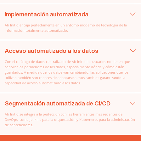
Implementación automatizada
Ab Initio encaja perfectamente en un entorno moderno de tecnología de la
información totalmente automatizado.
Acceso automatizado a los datos
Con el catálogo de datos centralizado de Ab Initio los usuarios no tienen que
conocer los pormenores de los datos, especialmente dónde y cómo están
guardados. A medida que los datos van cambiando, las aplicaciones que los
utilizan también son capaces de adaptarse a esos cambios garantizando la
capacidad de acceso automatizado a los datos.
Segmentación automatizada de CI/CD
Ab Initio se integra a la perfección con las herramientas más recientes de
DevOps, como Jenkins para la orquestación y Kubernetes para la administración
de contenedores.