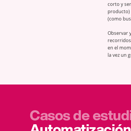
corto y se
producto) 
(como busc
Observar y
recorridos
en el mom
la vez un 
Casos de estud
Automatización