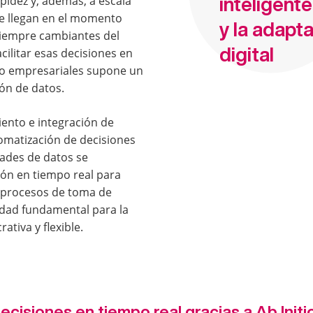
idez y, además, a escala
inteligente
ue llegan en el momento
y la adapt
siempre cambiantes del
digital
cilitar esas decisiones en
to empresariales supone un
ón de datos.
iento e integración de
tomatización de decisiones
ades de datos se
ión en tiempo real para
s procesos de toma de
idad fundamental para la
tiva y flexible.
isiones en tiempo real gracias a Ab Initio