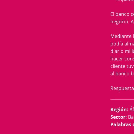
El banco c
negocio: Ab
Mediante l
podía alma
diario mil
hacer cons
cliente tu
al banco 
Respuestas
Región
:
Áf
Sector
:
Ba
Palabras 