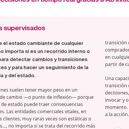
s supervisados
transición 
 el estado cambiante de cualquier
comprador 
no importa si es un recorrido interno o
en cualqui
para detectar cambios y transiciones
partir de c
es y para hacer un seguimiento de la
ia y del estado.
Una capaci
transición
ones suelen tener mayor peso en un
decisiones
e cambio —o punto de inflexión— porque
invocar y 
 de estado puede traer consecuencias
momento. L
s. Las entidades comerciales vitales, en
a la acción.
os clientes, muy raras veces son estáticas o
s…, no importa si se trata del recorrido más