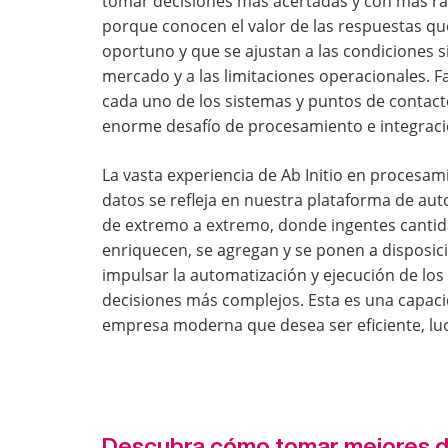
tomar decisiones más acertadas y con más rap
porque conocen el valor de las respuestas q
oportuno y que se ajustan a las condiciones 
mercado y a las limitaciones operacionales. Fa
cada uno de los sistemas y puntos de contac
enorme desafío de procesamiento e integraci
La vasta experiencia de Ab Initio en procesam
datos se refleja en nuestra plataforma de au
de extremo a extremo, donde ingentes cantid
enriquecen, se agregan y se ponen a disposic
impulsar la automatización y ejecución de lo
decisiones más complejos. Esta es una capac
empresa moderna que desea ser eficiente, lucra
Descubra cómo tomar mejores dec