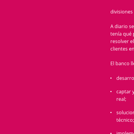
divisiones
A diario s
tenía qué 
resolver e
clientes e
El banco l
desarrol
captar 
real;
solucio
técnico;
impleme