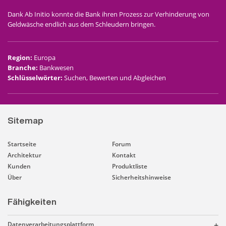
Dank Ab Initio konnte die Bank ihren Prozess zur Verhinderung von
Geldwäsche endlich aus dem Schleudern bringen.
Region
:
Europa
Branche
:
Bankwesen
Schlüsselwörter
:
Suchen, Bewerten und Abgleichen
Sitemap
Startseite
Forum
Architektur
Kontakt
Kunden
Produktliste
Über
Sicherheitshinweise
Fähigkeiten
Datenverarbeitungsplattform