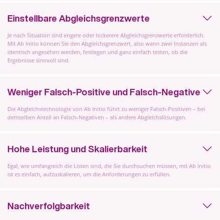
Einstellbare Abgleichsgrenzwerte
Je nach Situation sind engere oder lockerere Abgleichsgrenzwerte erforderlich.
Mit Ab Initio können Sie den Abgleichsgrenzwert, also wann zwei Instanzen als
identisch angesehen werden, festlegen und ganz einfach testen, ob die
Ergebnisse sinnvoll sind.
Weniger Falsch-Positive und Falsch-Negative
Die Abgleichstechnologie von Ab Initio führt zu weniger Falsch-Positiven – bei
demselben Anteil an Falsch-Negativen – als andere Abgleichslösungen.
Hohe Leistung und Skalierbarkeit
Egal, wie umfangreich die Listen sind, die Sie durchsuchen müssen, mit Ab Initio
ist es einfach, aufzuskalieren, um die Anforderungen zu erfüllen.
Nachverfolgbarkeit