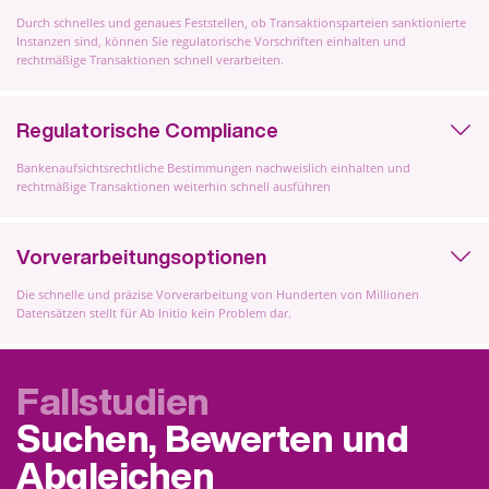
Durch schnelles und genaues Feststellen, ob Transaktionsparteien sanktionierte
Instanzen sind, können Sie regulatorische Vorschriften einhalten und
rechtmäßige Transaktionen schnell verarbeiten.
Regulatorische Compliance
Bankenaufsichtsrechtliche Bestimmungen nachweislich einhalten und
rechtmäßige Transaktionen weiterhin schnell ausführen
Vorverarbeitungsoptionen
Die schnelle und präzise Vorverarbeitung von Hunderten von Millionen
Datensätzen stellt für Ab Initio kein Problem dar.
Fallstudien
Suchen, Bewerten und
Abgleichen