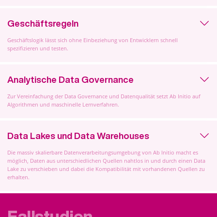
Geschäftsregeln
Geschäftslogik lässt sich ohne Einbeziehung von Entwicklern schnell
spezifizieren und testen.
Analytische Data Governance
Zur Vereinfachung der Data Governance und Datenqualität setzt Ab Initio auf
Algorithmen und maschinelle Lernverfahren.
Data Lakes und Data Warehouses
Die massiv skalierbare Datenverarbeitungsumgebung von Ab Initio macht es
möglich, Daten aus unterschiedlichen Quellen nahtlos in und durch einen Data
Lake zu verschieben und dabei die Kompatibilität mit vorhandenen Quellen zu
erhalten.
Fallstudien