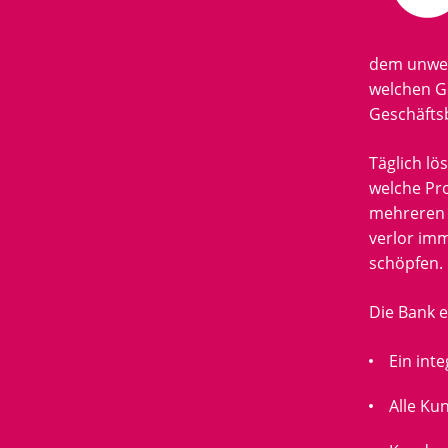
dem unwese
welchen G
Geschäfts
Täglich lö
welche Pro
mehreren 
verlor imm
schöpfen.
Die Bank e
Ein int
Alle Ku