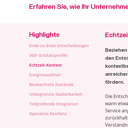
Erfahren Sie, wie Ihr Unternehme
Highlights
Echtzei
Ende-zu-Ende-Entscheidungen
Beziehen
360°-Entitätsprofile
den Ents
Echtzeit-Kontext
kontextbe
anreicher
Ereignisauslöser
fördern.
Beobachtete Zustände
Unbegrenzte Skalierbarkeit
Die Entsch
wann etwa
Tiefgreifende Integration
Service a
Operative Resilienz
zurückhalt
Verständni