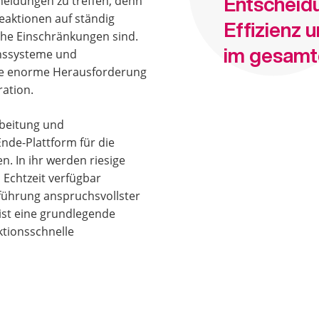
cheidungen zu treffen, denn
Entscheidu
Reaktionen auf ständig
Effizienz 
he Einschränkungen sind.
im gesamt
nssysteme und
ine enorme Herausforderung
ation.
rbeitung und
nde-Plattform für die
. In ihr werden riesige
 Echtzeit verfügbar
ührung anspruchsvollster
ist eine grundlegende
aktionsschnelle