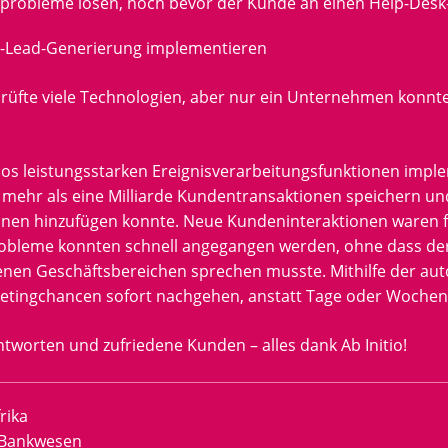
robleme lösen, noch bevor der Kunde an einen Help-Desk-M
t-Lead-Generierung implementieren
rüfte viele Technologien, aber nur ein Unternehmen konnte
tios leistungsstarken Ereignisverarbeitungsfunktionen impl
t mehr als eine Milliarde Kundentransaktionen speichern un
nen hinzufügen konnte. Neue Kundeninteraktionen waren fa
bleme konnten schnell angegangen werden, ohne dass der
enen Geschäftsbereichen sprechen musste. Mithilfe der au
etingchancen sofort nachgehen, anstatt Tage oder Wochen
ntworten und zufriedene Kunden – alles dank Ab Initio!
rika
Bankwesen