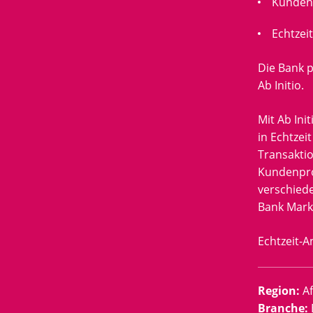
Kundenp
Echtzei
Die Bank p
Ab Initio.
Mit Ab Ini
in Echtzei
Transaktio
Kundenpro
verschied
Bank Mark
Echtzeit-A
Region
:
Af
Branche
: