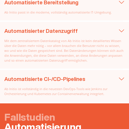
Automatisierte Bereitstellung
Ab Initio passt in die moderne, vollständig automatisierte IT-Umgebung.
Automatisierter Datenzugriff
Mit dem zentralisiertem Datenkatalog von Ab Initio ist kein detailliertes Wissen
über die Daten mehr nötig – vor allem brauchen die Benutzer nicht zu wissen,
wo und wie die Daten gespeichert sind. Bei Datenänderungen können sich auch
die Anwendungen, die diese Daten verwenden, an diese Änderungen anpassen
und so einen automatisierten Datenzugriff ermöglichen.
Automatisierte CI-/CD-Pipelines
Ab Initio ist vollständig in die neuesten DevOps-Tools wie Jenkins zur
Orchestrierung und Kubernetes zur Containerverwaltung integriert.
Fallstudien
Automatisierung