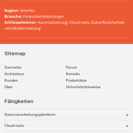
Region
:
Amerika
Branche
:
Finanzdienstleistungen
Schlüsselwörter
:
Automatisierung; Cloud-nativ; Zukunftssicherheit
und Modernisierung
Sitemap
Startseite
Forum
Architektur
Kontakt
Kunden
Produktliste
Über
Sicherheitshinweise
Fähigkeiten
Datenverarbeitungsplattform
Cloud-nativ