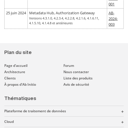
001
25 juin 2024
Metadata Hub, Authorization Gateway
AB-
Versions 4.3.1.0, 4.2.3.4, 4.2.2.8, 4.2.1.6, 4.1.6.11,
2024-
4.1.5.10, 4.1.4.8 et antérieures
003
Plan du site
Page d'accueil
Forum
Architecture
Nous contacter
Clients
Liste des produits
À propos d'Ab Initio
Avis de sécurité
Thématiques
Plateforme de traitement de données
Cloud