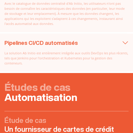
Avec le catalogue de données centralisé d'Ab Initio, les utilisateurs n'ont pas
besoin de connaître les caractéristiques des données (en particulier, leur mode
de stockage et leur emplacement). À mesure que les données changent, les
applications qui les exploitent s'adaptent à ces changements, instaurant ainsi
l'accès automatisé aux données.
Pipelines CI/CD automatisés
La solution Ab Initio est entièrement intégrée aux outils DevOps les plus récents,
tels que Jenkins pour l'orchestration et Kubernetes pour la gestion des
conteneurs.
Études de cas
Automatisation
Étude de cas
Un fournisseur de cartes de crédit