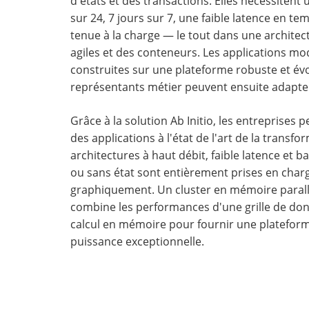
d'états et des transactions. Elles nécessitent 
sur 24, 7 jours sur 7, une faible latence en te
tenue à la charge — le tout dans une architec
agiles et des conteneurs. Les applications mo
construites sur une plateforme robuste et évo
représentants métier peuvent ensuite adapter
Grâce à la solution Ab Initio, les entreprises p
des applications à l'état de l'art de la transfor
architectures à haut débit, faible latence et b
ou sans état sont entièrement prises en char
graphiquement. Un cluster en mémoire parallèl
combine les performances d'une grille de donn
calcul en mémoire pour fournir une platefor
puissance exceptionnelle.