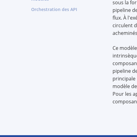
sous la fo
Orchestration des API
pipeline d
flux. À l'
circulent 
acheminés
Ce modèle
intrinsèqu
composant
pipeline d
principale
modèle de 
Pour les a
composant 