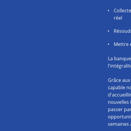
Collecte
réel
Résoudr
Mettre 
La banque 
l'intégrali
Grâce aux 
capable no
d'accueill
nouvelles 
passer par
opportuni
semaines a