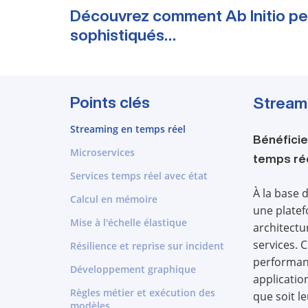
Découvrez comment Ab Initio peu
sophistiqués…
Points clés
Streami
Streaming en temps réel
Bénéficie
Microservices
temps rée
Services temps réel avec état
À la base 
Calcul en mémoire
une platef
Mise à l'échelle élastique
architectu
services. 
Résilience et reprise sur incident
performant
Développement graphique
application
Règles métier et exécution des
que soit l
modèles