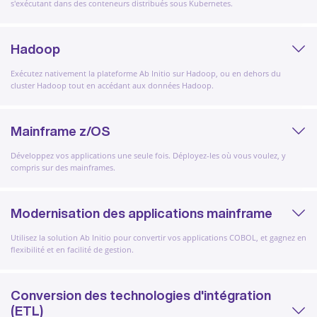
s'exécutant dans des conteneurs distribués sous Kubernetes.
Hadoop
Exécutez nativement la plateforme Ab Initio sur Hadoop, ou en dehors du
cluster Hadoop tout en accédant aux données Hadoop.
Mainframe z/OS
Développez vos applications une seule fois. Déployez-les où vous voulez, y
compris sur des mainframes.
Modernisation des applications mainframe
Utilisez la solution Ab Initio pour convertir vos applications COBOL, et gagnez en
flexibilité et en facilité de gestion.
Conversion des technologies d'intégration
(ETL)