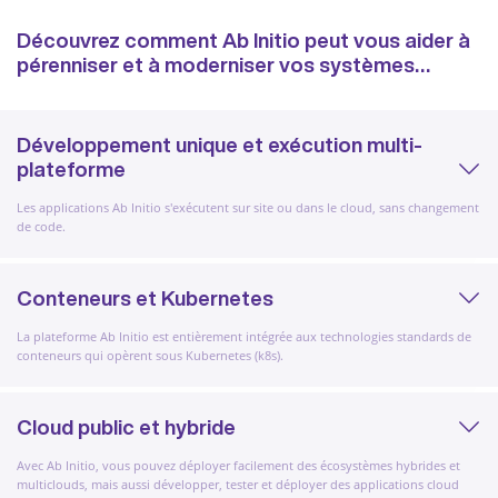
Découvrez comment Ab Initio peut vous aider à
pérenniser et à moderniser vos systèmes…
Développement unique et exécution multi-
plateforme
Les applications Ab Initio s'exécutent sur site ou dans le cloud, sans changement
de code.
Conteneurs et Kubernetes
La plateforme Ab Initio est entièrement intégrée aux technologies standards de
conteneurs qui opèrent sous Kubernetes (k8s).
Cloud public et hybride
Avec Ab Initio, vous pouvez déployer facilement des écosystèmes hybrides et
multiclouds, mais aussi développer, tester et déployer des applications cloud