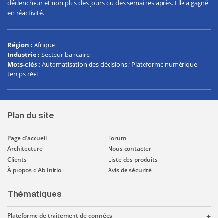
déclencheur et non plus des jours ou des semaines après. Elle a gagné
en réactivité.
Région
:
Afrique
Industrie
:
Secteur bancaire
Mots-clés
:
Automatisation des décisions ; Plateforme numérique
temps réel
Plan du site
Page d'accueil
Forum
Architecture
Nous contacter
Clients
Liste des produits
À propos d'Ab Initio
Avis de sécurité
Thématiques
Plateforme de traitement de données