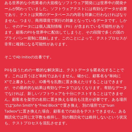
ある世界的な小売業者の大規模なソフトウェア開発には世界中の開発チ
ームが関わっていました。ソフトウェアテストには有効なデータが必要
であり、テストは実際のデータベースの内容を対象に行わなければなり
ません。つまり、商用環境で実行の対象となっているデータです。しか
し、そのデータには個人識別情報（PII）が含まれている可能性があり
ます。顧客のPIIを世界中に配信してしまうと、その段階で多くの国の
プライバシー規制に抵触します。このことによって、テストプロセスが
非常に複雑になる可能性があります。
そこでAb Initioの出番です。
PIIを扱うための一般的な解決策は、テストデータを匿名化することで
す。これは言うほど単純ではありません。確かに、顧客名を“単純に
X”で上書きしたり、ID番号を乱数に置き換えたりすることはできます
が、その最終的な結果は有効なデータではなくなります。有効なデータ
でなければ、新しいソフトウェアを十分にテストすることはできませ
ん。顧客名を架空の名前に置き換える場合も注意が必要です。ある場所
では“John Smith”を“Fred Block”で置き換え、別の場所では“Ivan
Tadeov”に置き換えた場合、顧客名での結合をテストできません。ある
難読化では同じ文字数を維持し、別の難読化では維持しないという状況
も、テストプロセスを混乱させます。