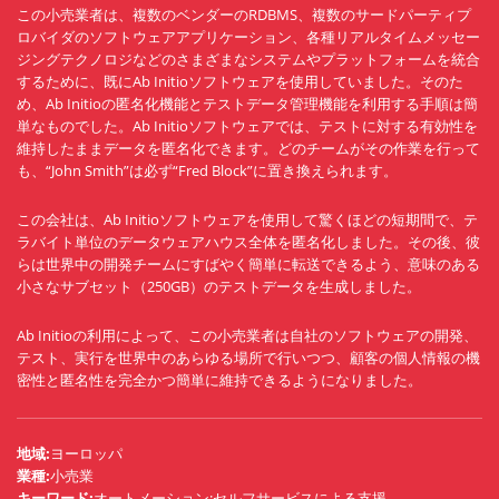
この小売業者は、複数のベンダーのRDBMS、複数のサードパーティプ
ロバイダのソフトウェアアプリケーション、各種リアルタイムメッセー
ジングテクノロジなどのさまざまなシステムやプラットフォームを統合
するために、既にAb Initioソフトウェアを使用していました。そのた
め、Ab Initioの匿名化機能とテストデータ管理機能を利用する手順は簡
単なものでした。Ab Initioソフトウェアでは、テストに対する有効性を
維持したままデータを匿名化できます。どのチームがその作業を行って
も、“John Smith”は必ず“Fred Block”に置き換えられます。
この会社は、Ab Initioソフトウェアを使用して驚くほどの短期間で、テ
ラバイト単位のデータウェアハウス全体を匿名化しました。その後、彼
らは世界中の開発チームにすばやく簡単に転送できるよう、意味のある
小さなサブセット（250GB）のテストデータを生成しました。
Ab Initioの利用によって、この小売業者は自社のソフトウェアの開発、
テスト、実行を世界中のあらゆる場所で行いつつ、顧客の個人情報の機
密性と匿名性を完全かつ簡単に維持できるようになりました。
地域
:
ヨーロッパ
業種
:
小売業
キーワード
:
オートメーション;セルフサービスによる支援