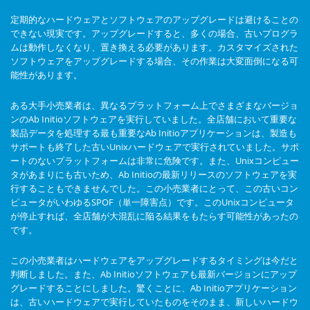
定期的なハードウェアとソフトウェアのアップグレードは避けることの
できない現実です。アップグレードすると、多くの場合、古いプログラ
ムは動作しなくなり、置き換える必要があります。カスタマイズされた
ソフトウェアをアップグレードする場合、その作業は大変面倒になる可
能性があります。
ある大手小売業者は、異なるプラットフォーム上でさまざまなバージョ
ンのAb Initioソフトウェアを実行していました。全店舗において重要な
製品データを処理する最も重要なAb Initioアプリケーションは、製造も
サポートも終了した古いUnixハードウェアで実行されていました。サポ
ートのないプラットフォームは非常に危険です。また、Unixコンピュー
タがあまりにも古いため、Ab Initioの最新リリースのソフトウェアを実
行することもできませんでした。この小売業者にとって、この古いコン
ピュータがいわゆるSPOF（単一障害点）です。このUnixコンピュータ
が停止すれば、全店舗が大混乱に陥る結果をもたらす可能性があったの
です。
この小売業者はハードウェアをアップグレードするタイミングは今だと
判断しました。また、Ab Initioソフトウェアも最新バージョンにアップ
グレードすることにしました。驚くことに、Ab Initioアプリケーション
は、古いハードウェアで実行していたものをそのまま、新しいハードウ