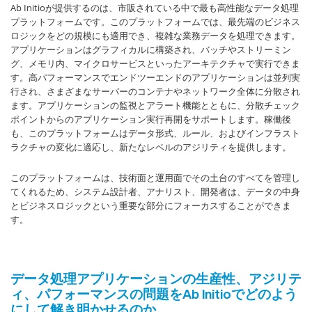
Ab Initioが提供するのは、市販されている中で最も高性能なデータ処理
プラットフォームです。このプラットフォームでは、最先端のビジネス
ロジックをどの規模にも適用でき、複雑な業務データを処理できます。
アプリケーションはグラフィカルに構築され、バッチやストリーミン
グ、メモリ内、マイクロサービスといったアーキテクチャで実行できま
す。高パフォーマンスでエンドツーエンドのアプリケーションは並列実
行され、さまざまなサーバーのコンテナやネットワーク全体に分散され
ます。アプリケーションの監視とアラート機能とともに、分散チェック
ポイントからのアプリケーション実行再開をサポートします。稼働後
も、このプラットフォームはデータ形式、ルール、およびインフラスト
ラクチャの変化に適応し、新たなレベルのアジリティを提供します。
このプラットフォームは、技術面と運用面でその土台のすべてを管理し
てくれるため、システム設計者、アナリスト、開発者は、データの中身
とビジネスロジックという重要な部分にフォーカスすることができま
す。
データ処理アプリケーションの生産性、アジリテ
ィ、パフォーマンスの問題をAb Initioでどのよう
にして解き明かせるのか