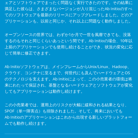
ェアとソフトウェアでまったく問題なく実行できたのです。その結果に
満足した彼らは、さまざまなバージョンが入り混じったAb Initioのすべ
てのソフトウェアを最新のリリースにアップグレードしました。どのア
プリケーションも、以前と同じか、それ以上に問題なく動作しました。
オープンソースの世界では、わずか1か月で一世を風靡できても、没落
するのもそれと同じくらいあっという間です。Ab Initioの場合、10年以
上前のアプリケーションでも使用し続けることができ、状況の変化に応
じて簡単に修正できます。
Ab Initioソフトウェアは、メインフレームからUnix/Linux、Hadoop、
クラウド、コンテナに至るまで、何世代にも及んでハードウェアとOS
のテクノロジを支えます。Ab Initioによって、この小売業者の環境は将
来にわたって保証され、基盤となるハードウェアとソフトウェアが変化
してもアプリケーションは動作し続けます。
この小売業者では、運用上のリスクが大幅に緩和される結果となり、
SPOF（単一障害点）も排除されました。そして、将来においても
Ab Initioのアプリケーションはこれから出現する新しいプラットフォー
ムでも動作し続けます。