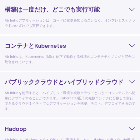
構築は一度だけ、どこでも実行可能
Ab Initioアプリケーションは、コードに変更を加えることなく、オンプレミスとクラ
ウドのいずれでも実行できます。
コンテナとKubernetes
Ab Initioは、Kubernetes（k8s）配下で動作する標準のコンテナテクノロジと完全に
統合されています。
パブリッククラウドとハイブリッドクラウド
Ab Initioを使用すると、ハイブリッド環境や複数クラウドというエコシステム上へ簡
単にデプロイすることができます。Kubernetes配下の複数コンテナに分散して実行
できるクラウドネイティブなアプリケーションを構築、テスト、デプロイできるので
す。
Hadoop
Ab Initioは、Hadoop上でネイティブに実行することも、Hadoopクラスタの外部で