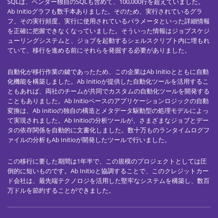
SQLは、ベンダー独自のSQLも含めて、100,000行を超えていました。
Ab Initioグラフも数千本ありました。そのため、実行されているグラ
フ、その実行頻度、実行に使用されているパラメータといった詳細情報
を正確に把握できなくなっていました。そういった情報はジョブスケジ
ューリングシステムと、ジョブを起動するシェルスクリプト内に埋もれ
ていて、移行を進める前にそれらを発掘する必要がありました。
自動化が移行作業の鍵であったため、この企業はAb Initioとともに自動
化機能を構築しました。Ab Initioが提供した自動化ツールを活用するこ
ともあれば、両社のチームが共同でカスタムの自動化ツールを開発する
こともありました。Ab Initioベースのアプリケーションロジックの自動
変換は、Ab Initioの独自の構造とメタデータ駆動型の処理モデルによっ
て実現されました。Ab Initioの分析ツールが、さまざまなジョブとデー
タの依存関係を自動的に文書化しました。数十万ものランタイムログフ
ァイルの分析もAb Initioが開発したツールで行いました。
この移行に要した期間は1年半で、この規模のプロジェクトとしては圧
倒的に短いものです。Ab Initioと協調することで、このクレジットカー
ド会社は、最先端テクノロジを活用した堅牢なシステムを構築し、数百
万ドルを節約することができました。